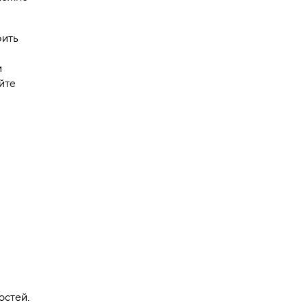
рить
и
йте
остей.