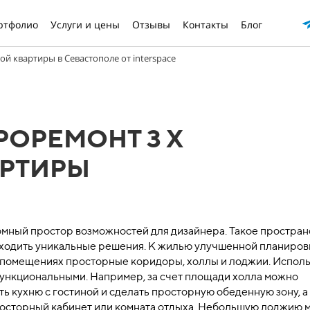
ртфолио
Услуги и цены
Отзывы
Контакты
Блог
й квартиры в Севастополе от interspace
РОРЕМОНТ 3 Х
АРТИРЫ
омный простор возможностей для дизайнера. Такое простран
аходить уникальные решения. К жилью улучшенной планиров
их помещениях просторные коридоры, холлы и лоджии. Испол
функциональными. Например, за счет площади холла можно
ь кухню с гостиной и сделать просторную обеденную зону, а
росторный кабинет или комната отдыха. Небольшую лоджию 