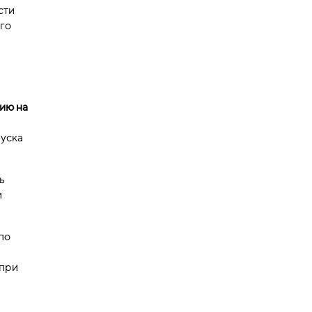
сти
его
ию на
пуска
ь
и
по
 при