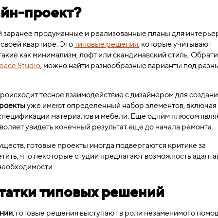
айн-проект?
 заранее продуманные и реализованные планы для интерьер
 своей квартире. Это
типовые решения
, которые учитывают
такие как минимализм, лофт или скандинавский стиль. Обрат
space Studio
, можно найти разнообразные варианты под разн
происходит тесное взаимодействие с дизайнером для создан
проекты
уже имеют определенный набор элементов, включая
спецификации материалов и мебели. Еще одним плюсом явля
воляет увидеть конечный результат еще до начала ремонта.
еств, готовые проекты иногда подвергаются критике за
етить, что некоторые студии предлагают возможность адапта
 необходимости.
татки типовых решений
ании
, готовые решения выступают в роли незаменимого помо