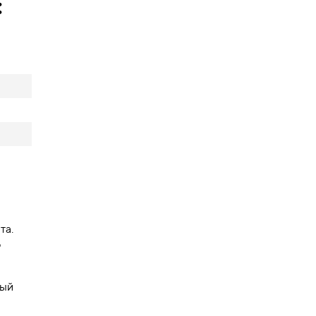
:
та.
ю
ный