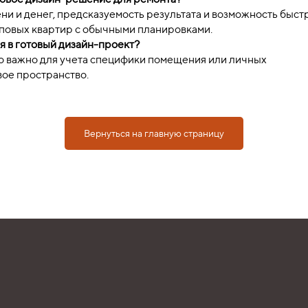
и и денег, предсказуемость результата и возможность быст
иповых квартир с обычными планировками.
я в готовый дизайн-проект?
то важно для учета специфики помещения или личных
вое пространство.
Вернуться на главную страницу