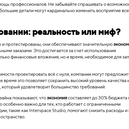
омощь профессионалов. Не забывайте спрашивать о возможно
ебольшие детали могут кардинально изменить восприятие вс
овании: реальность или миф?
ы и протестированы, они обеспечивают значительную
эконом
ными заказами. Это достигается за счет использования
лько финансовые вложения, но и время, необходимое для за
димости проектировать всё с нуля, компании могут предложит
е время это позволяет сохранить высокий уровень качества 
а, который удовлетворит большинство требований.
айна показывают, что
экономия
составляет до 30% бюджета 
 особенно важно для тех, кто работает с ограниченными
, такие как Interspace Studio, помогают снизить расходы и
ространство.