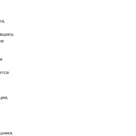
а,
ившись
ые
ия
ется
ции,
щника.