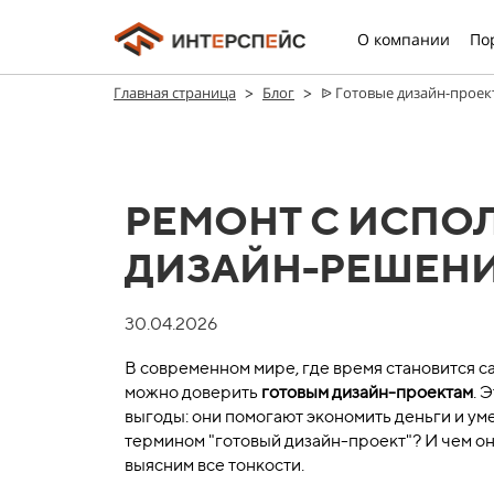
О компании
По
>
>
Главная страница
Блог
ᐉ Готовые дизайн-проек
РЕМОНТ С ИСПО
ДИЗАЙН-РЕШЕН
30.04.2026
В современном мире, где время становится 
можно доверить
готовым дизайн-проектам
. 
выгоды: они помогают экономить деньги и ум
термином "готовый дизайн-проект"? И чем о
выясним все тонкости.