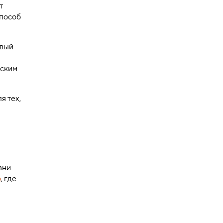
т
способ
овый
рским
я тех,
зни.
o
, где