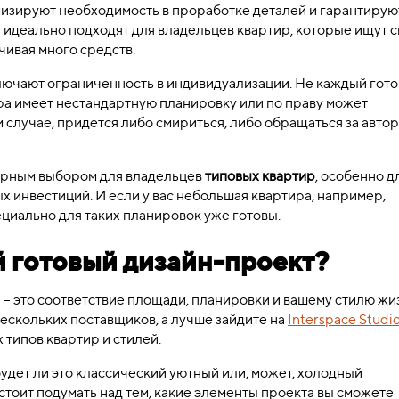
изируют необходимость в проработке деталей и гарантирую
 идеально подходят для владельцев квартир, которые ищут 
чивая много средств.
ключают ограниченность в индивидуализации. Не каждый гот
ра имеет нестандартную планировку или по праву может
 случае, придется либо смириться, либо обращаться за авто
лярным выбором для владельцев
типовых квартир
, особенно дл
х инвестиций. И если у вас небольшая квартира, например,
циально для таких планировок уже готовы.
й готовый дизайн-проект?
– это соответствие площади, планировки и вашему стилю жи
 нескольких поставщиков, а лучше зайдите на
Interspace Studi
типов квартир и стилей.
удет ли это классический уютный или, может, холодный
тоит подумать над тем, какие элементы проекта вы сможете