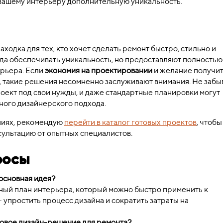
вашему интерьеру дополнительную уникальность.
аходка для тех, кто хочет сделать ремонт быстро, стильно и
егда обеспечивать уникальность, но предоставляют полностью
ерьера. Если
экономия на проектировании
и желание получи
, такие решения несомненно заслуживают внимания. Не забы
роект под свои нужды, и даже стандартные планировки могут
ного дизайнерского подхода.
ениях, рекомендую
перейти в каталог готовых проектов
, чтобы
сультацию от опытных специалистов.
росы
 основная идея?
нный план интерьера, который можно быстро применить к
упростить процесс дизайна и сократить затраты на
товое дизайн-решение для ремонта?