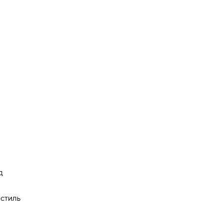
д
 стиль