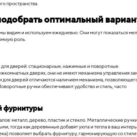
го пространства.
 подобрать оптимальный вариан
 мы видим и используем ежедневно. Они могут показаться ме
омную роль.
 для дверей: стационарные, нажимные и поворотные.
жкомнатных дверях, они не имеют механизма управления за
и для дверей отличаются наличием механизма, позволяющег
 Поворотные ручки обеспечивают удобство и стиль, часто
й фурнитуры
лов: металл, дерево, пластик и стекло. Металлические ручк
и, тогда как деревянные добавят уюта и тепла в ваш интерь
тека) позволяет выбрать фурнитуру, гармонирующую со стил