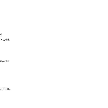
ы
кции.
а для
влиять