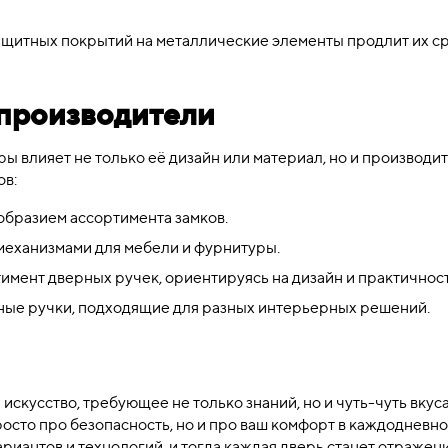
щитных покрытий на металлические элементы продлит их с
производители
ы влияет не только её дизайн или материал, но и производит
ов:
бразием ассортимента замков.
механизмами для мебели и фурнитуры.
мент дверных ручек, ориентируясь на дизайн и практичност
ные ручки, подходящие для разных интерьерных решений.
скусство, требующее не только знаний, но и чуть-чуть вкуса
росто про безопасность, но и про ваш комфорт в каждодневн
риантов и технологий, и тогда каждая дверь станет отражен