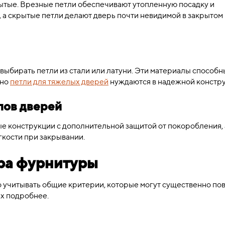
ытые. Врезные петли обеспечивают утопленную посадку и
, а скрытые петли делают дверь почти невидимой в закрытом
выбирать петли из стали или латуни. Эти материалы способн
нно
петли для тяжелых дверей
нуждаются в надежной констру
пов дверей
е конструкции с дополнительной защитой от покоробления, 
гкости при закрывании.
ра фурнитуры
учитывать общие критерии, которые могут существенно по
их подробнее.