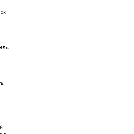
рок
ель.
ь.
.
ой
ием