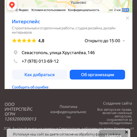
Создание сайта
ООО
Политика
ИНТЕРСПЕЙС
Все авторские права,
конфиденциальнос
включая смежные
ОГРН
авторские,
ти
1269200000013
сохраняются за
правообладателями
2026. Быстрый выезд на замеры в Севастополе, работаем по всему Крыму — от
Ялты до Симферополя.
Используя наш сайт, вы даете согласие на обработку файлов cookie и
Наверх