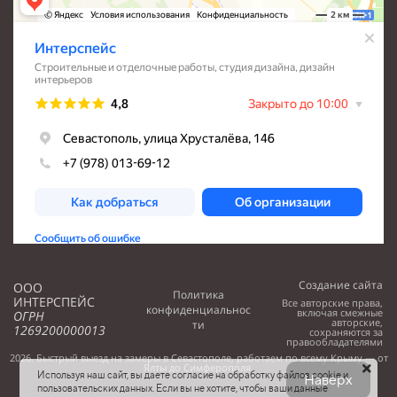
Создание сайта
ООО
Политика
ИНТЕРСПЕЙС
Все авторские права,
конфиденциальнос
включая смежные
ОГРН
авторские,
ти
1269200000013
сохраняются за
правообладателями
2026. Быстрый выезд на замеры в Севастополе, работаем по всему Крыму — от
Ялты до Симферополя.
Используя наш сайт, вы даете согласие на обработку файлов cookie и
Наверх
пользовательских данных. Если вы не хотите, чтобы ваши данные