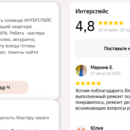
ть команде ИНТЕРСПЕЙС
Здравствуйте всем, кто сто
ашей квартире.
компании на ремонт и кому
0%. Ребята - мастера
деньги. Мы обладатели нов
асиво, аккуратно,
ДОБРОГОРОД. Долго искали
ту всегда готовы
давала гарантии на свои ра
вет, помочь найти
проделанные ею, были ука
подтверждены обеими сторо
Подробнее
др Ч
Светл
рность Мастеру своего
Обращались в компанию по
новостройке с 0.Заказали д