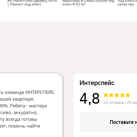
ЖК Никитский Дворец Ялта
квартиры в Севастополе под
под ключ 
| Ремонт под ключ
ключ ᐉ 67 м²
качества
ть команде ИНТЕРСПЕЙС
Здравствуйте всем, кто сто
ашей квартире.
компании на ремонт и кому
0%. Ребята - мастера
деньги. Мы обладатели нов
асиво, аккуратно,
ДОБРОГОРОД. Долго искали
ту всегда готовы
давала гарантии на свои ра
вет, помочь найти
проделанные ею, были ука
подтверждены обеими сторо