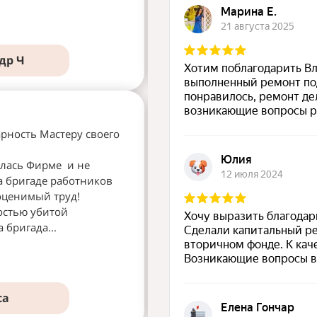
Подробнее
др Ч
Светл
рность Мастеру своего
Обращались в компанию по
новостройке с 0.Заказали д
илась Фирме и не
ключи, а через несколько м
а бригаде работников
квартиру своей мечты. Бла
оценимый труд!
качественно и в срок выпо
остью убитой
компетентность, индивиду
 бригада...
организацию всего процесса
Владислав, Ирина и Платон
са
Ири