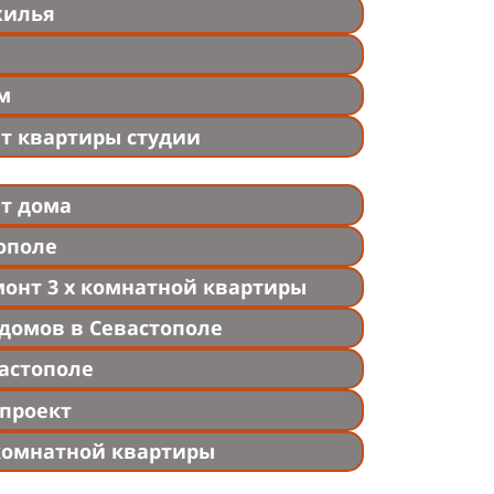
жилья
м
т квартиры студии
т дома
ополе
монт 3 х комнатной квартиры
 домов в Севастополе
астополе
 проект
комнатной квартиры