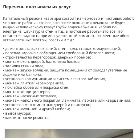
Перечень оказываемых услуг
Капитальный ремонт квартиры состоит из черновых и чистовых работ:
черновые работы - это все, что после окончания ремонта не будет
видно человеческому глазу/ трубы водоснабжения, кабеля по
электрике, штукатурка стен и т.д., а чистовые работы- это все что
останется видно/ например, уложенный ламинат, поклеенные обои,
установленные люстры, розетки и т.д.:
▪️ демонтаж старых покрытий/ стен, пола, старых коммуникаций;
▪️ перепланировка с соблюдением требований безопасности;
▪️ строительство перегородок, дверных проемов;
▪️ монтаж окон, дверей, балконных блоков;
▪️ заливка стяжки пола;
▪️ монтаж звукоизоляции, защита помещений от холода/ утепление
лоджии или балкона;
▪️ установка коммуникации и систем электроснабжения;
▪️ монтаж плитки/ керамогранита;
▪️ поклейка обоев или покраска стен;
▪️ монтаж кондиционеров;
▪️ монтаж натяжных потолков;
▪️ монтаж напольного покрытия: ламината, паркета или кварцвинила;
▪️ установка межкомнатных дверей и плинтусов;
▪️ монтаж кухонной и другой мебели;
▪️ вывоз мусора;
▪️ клининг после ремонта.